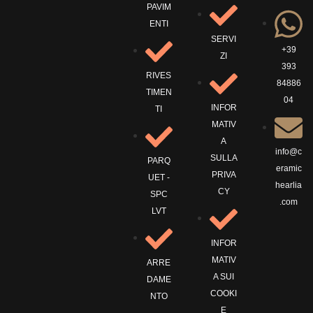
PAVIM
ENTI
SERVI
+39
ZI
393
RIVES
84886
TIMEN
04
INFOR
TI
MATIV
A
info@c
SULLA
PARQ
eramic
PRIVA
UET -
hearlia
CY
SPC
.com
LVT
INFOR
MATIV
ARRE
A SUI
DAME
COOKI
NTO
E