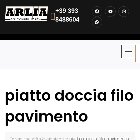
+39 393
8488604
piatto doccia filo
pavimento
>
>
piatto doccia filo pavimento
Ceramiche Arlia
ambienti