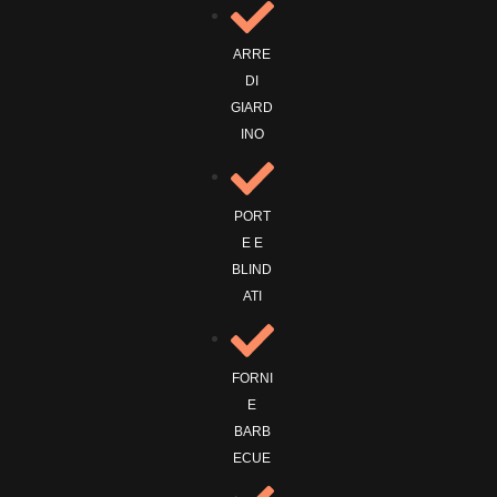
ARRE
DI
GIARD
INO
PORT
E E
BLIND
ATI
FORNI
E
BARB
ECUE