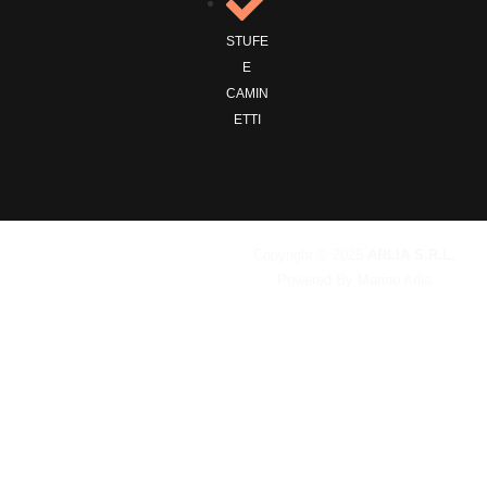
STUFE
E
CAMIN
ETTI
Copyright © 2025
ARLIA S.R.L.
Powered By Marino Arlia