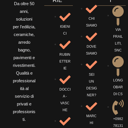
Da oltre 50
anni,
CHI
soluzioni
SIAMO
per l’edilizia,
IGIENI
VIA
CI
ceramiche,
FRAIL
arredo
LITI,
DOVE
bagno,
SNC
SIAMO
RUBIN
pavimenti e
ETTER
rivestimenti.
IE
Qualità e
SEI
LONG
professional
UN
OBAR
ità al
DESIG
DOCCI
DI CS
NER?
servizio di
A -
VASC
privati e
HE
professionis
MARC
+0982
ti.
HI
78131