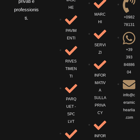
VASC
privati e
HE
professionis
MARC
+0982
ti.
HI
78131
PAVIM
ENTI
SERVI
+39
ZI
393
RIVES
84886
TIMEN
04
INFOR
TI
MATIV
A
info@c
SULLA
PARQ
eramic
PRIVA
UET -
hearlia
CY
SPC
.com
LVT
INFOR