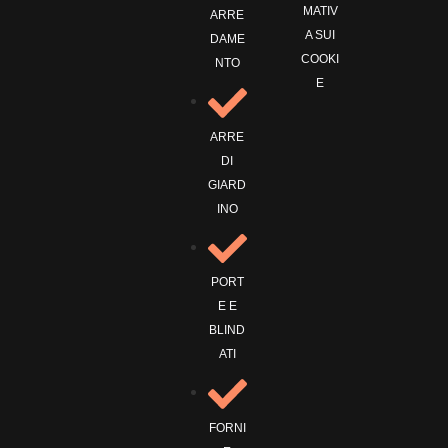
MATIV
ARRE
A SUI
DAME
COOKI
NTO
E
ARRE
DI
GIARD
INO
PORT
E E
BLIND
ATI
FORNI