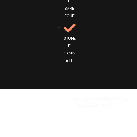
E
BARB
ECUE
STUFE
E
CAMIN
ETTI
Copyright © 2025
ARLIA S.R.L.
Powered By Marino Arlia