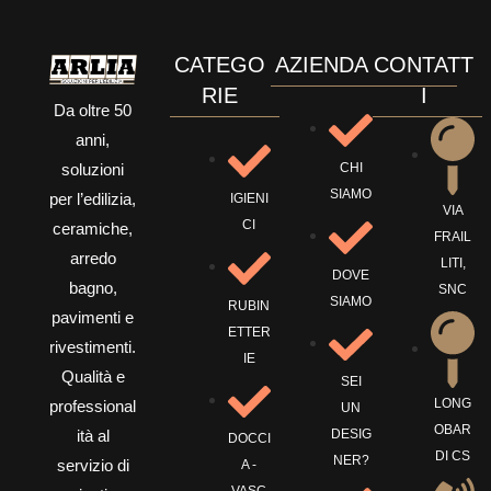
CATEGO
AZIENDA
CONTATT
RIE
I
Da oltre 50
anni,
CHI
soluzioni
SIAMO
per l’edilizia,
IGIENI
VIA
CI
ceramiche,
FRAIL
arredo
LITI,
DOVE
bagno,
SNC
SIAMO
RUBIN
pavimenti e
ETTER
rivestimenti.
IE
Qualità e
SEI
LONG
professional
UN
OBAR
ità al
DESIG
DOCCI
DI CS
NER?
servizio di
A -